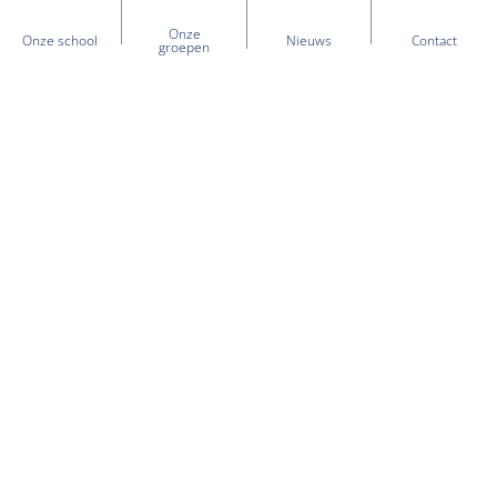
Onze
Onze school
Nieuws
Contact
groepen
Heb je vragen over onze school?
+31 (0) 597 - 354 404
kcdewaterlelie@sooog.nl
Postadres:
Postbus 32
,
9670 AA
Winschoten