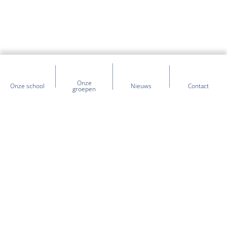
Onze
Onze school
Nieuws
Contact
groepen
Heb je vragen over onze school?
+31 (0) 597 - 354 404
kcdewaterlelie@sooog.nl
Postadres:
Postbus 32
,
9670 AA
Winschoten